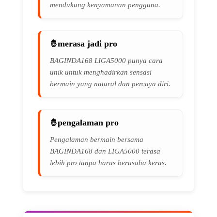
mendukung kenyamanan pengguna.
merasa jadi pro
BAGINDA168 LIGA5000 punya cara
unik untuk menghadirkan sensasi
bermain yang natural dan percaya diri.
pengalaman pro
Pengalaman bermain bersama
BAGINDA168 dan LIGA5000 terasa
lebih pro tanpa harus berusaha keras.