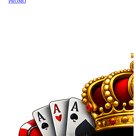
PROMO