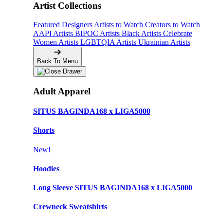
Artist Collections
Featured Designers
Artists to Watch
Creators to Watch
AAPI Artists
BIPOC Artists
Black Artists
Celebrate
Women Artists
LGBTQIA Artists
Ukrainian Artists
Back To Menu
Adult Apparel
SITUS BAGINDA168 x LIGA5000
Shorts
New!
Hoodies
Long Sleeve SITUS BAGINDA168 x LIGA5000
Crewneck Sweatshirts