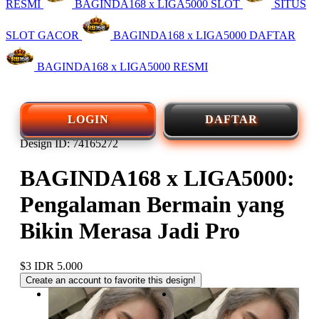
RESMI
BAGINDA168 x LIGA5000 SLOT
SITUS
SLOT GACOR
BAGINDA168 x LIGA5000 DAFTAR
BAGINDA168 x LIGA5000 RESMI
LOGIN
DAFTAR
Design ID: 74165272
BAGINDA168 x LIGA5000:
Pengalaman Bermain yang
Bikin Merasa Jadi Pro
$3
IDR 5.000
Create an account to favorite this design!