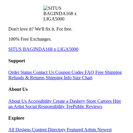
Don't love it? We'll fix it. For free.
100% Free Exchanges.
SITUS BAGINDA168 x LIGA5000
Support
Order Status
Contact Us
Coupon Codes
FAQ
Free Shipping
Refunds & Returns
Shipping Info
Size Chart
About Us
About Us
Accessibility
Create a Dashery Store
Careers
Hire
an Artist
Social Responsibility
TeePublic Reviews
Explore
All Designs
Content Directory
Featured Artists
Newest