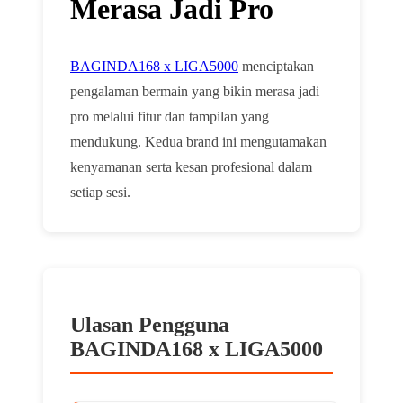
Merasa Jadi Pro
BAGINDA168 x LIGA5000
menciptakan
pengalaman bermain yang bikin merasa jadi
pro melalui fitur dan tampilan yang
mendukung. Kedua brand ini mengutamakan
kenyamanan serta kesan profesional dalam
setiap sesi.
Ulasan Pengguna
BAGINDA168 x LIGA5000