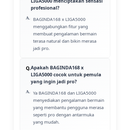
LIGA5000 menciptakan sensasi
profesional?
BAGINDA168 x LIGA5000
menggabungkan fitur yang
membuat pengalaman bermain
terasa natural dan bikin merasa
jadi pro.
Apakah BAGINDA168 x
LIGA5000 cocok untuk pemula
yang ingin jadi pro?
Ya BAGINDA168 dan LIGA5000
menyediakan pengalaman bermain
yang membantu pengguna merasa
seperti pro dengan antarmuka
yang mudah.