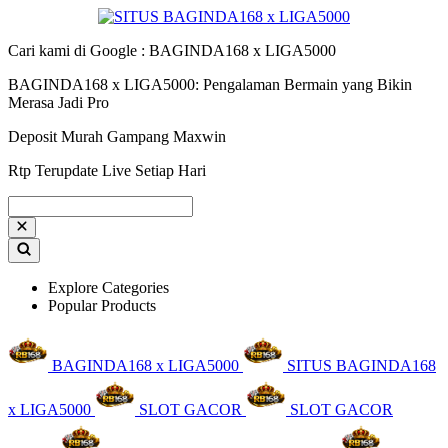
Cari kami di Google : BAGINDA168 x LIGA5000
BAGINDA168 x LIGA5000: Pengalaman Bermain yang Bikin
Merasa Jadi Pro
Deposit Murah Gampang Maxwin
Rtp Terupdate Live Setiap Hari
Explore Categories
Popular Products
BAGINDA168 x LIGA5000
SITUS BAGINDA168
x LIGA5000
SLOT GACOR
SLOT GACOR